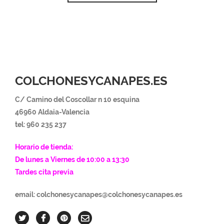
desde
tiene
278 €
múltiples
hasta
variantes.
623 €
Las
opciones
se
pueden
COLCHONESYCANAPES.ES
elegir
en
C/ Camino del Coscollar n 10 esquina
la
página
46960 Aldaia-Va
lencia
de
tel: 960 235 237
producto
Horario de tienda:
De lunes a Viernes de 10:00 a 13:30
Tardes cita previa
email: colchonesycanapes@colchonesycanapes.es