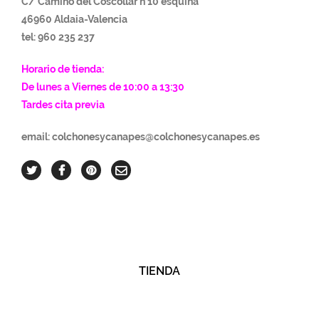
C/ Camino del Coscollar n 10 esquina
46960 Aldaia-Va
lencia
tel: 960 235 237
Horario de tienda:
De lunes a Viernes de 10:00 a 13:30
Tardes cita previa
email: colchonesycanapes@colchonesycanapes.es
TIENDA