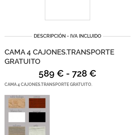
DESCRIPCIÓN - IVA INCLUIDO
CAMA 4 CAJONES.TRANSPORTE
GRATUITO
Rango
589
€
-
728
€
de
CAMA 4 CAJONES.TRANSPORTE GRATUITO.
precios:
desde
589 €
hasta
728 €