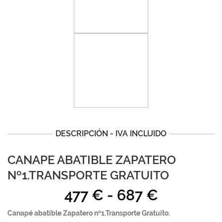
DESCRIPCIÓN - IVA INCLUIDO
CANAPE ABATIBLE ZAPATERO
Nº1.TRANSPORTE GRATUITO
Rango
477
€
-
687
€
de
Canapé abatible Zapatero nº1.Transporte Gratuito.