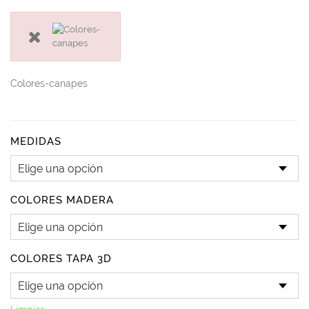
precios:
desde
477 €
hasta
687 €
Colores-canapes
MEDIDAS
COLORES MADERA
COLORES TAPA 3D