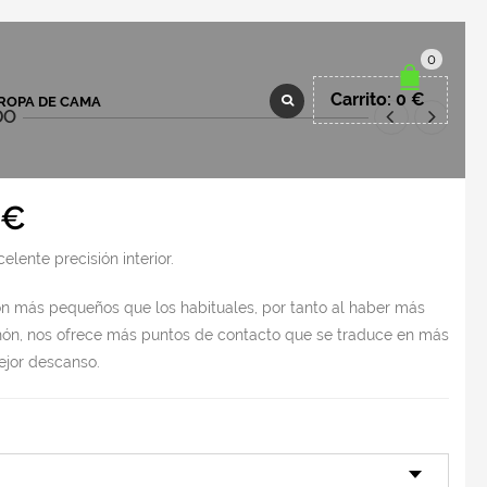
0
Carrito:
0
€
ROPA DE CAMA
DO
Rango
€
de
elente precisión interior.
precios:
desde
n más pequeños que los habituales, por tanto al haber más
1.009 €
hón, nos ofrece más puntos de contacto que se traduce en más
jor descanso.
hasta
1.672 €