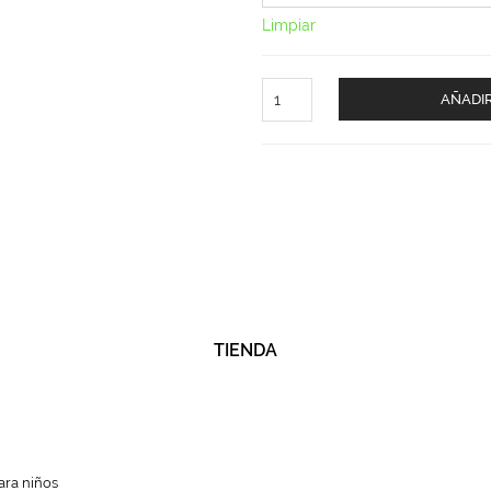
Limpiar
Colchon
AÑADIR
Orus
cantidad
TIENDA
ra niños