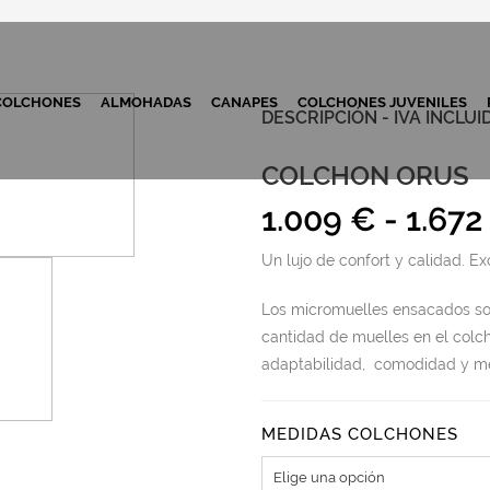
COLCHONES
ALMOHADAS
CANAPES
COLCHONES JUVENILES
DESCRIPCIÓN - IVA INCLUI
COLCHON ORUS
1.009
€
-
1.672
Un lujo de confort y calidad. Exc
Los micromuelles ensacados so
cantidad de muelles en el colc
adaptabilidad, comodidad y me
MEDIDAS COLCHONES