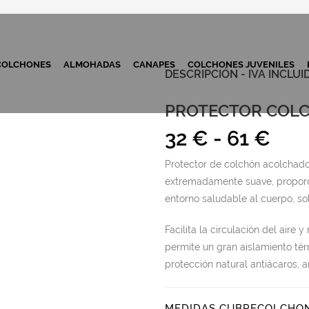
COLCHONES
ALMOHADAS
CANAPES
COLCHONES JUVENILES
DESCRIPCIÓN - IVA INCLUI
PROTECTOR COLC
Ran
32
€
-
61
€
de
Protector de colchón acolchado
prec
extremadamente suave, proporci
des
entorno saludable al cuerpo, so
32 
Facilita la circulación del aire
has
permite un gran aislamiento té
61 
protección natural antiácaros, a
MEDIDAS CUBRECOLCHO