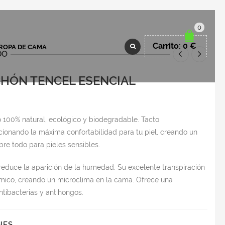
0
Carrito:
0
€
ROPA DE CAMA
DO
HÓN TENCEL ESENCIAL
go
 100% natural, ecológico y biodegradable. Tacto
ios:
onando la máxima confortabilidad para tu piel, creando un
de
bre todo para pieles sensibles.
€
 y reduce la aparición de la humedad. Su excelente transpiración
ta
rmico, creando un microclima en la cama. Ofrece una
€
ntibacterias y antihongos.
NES