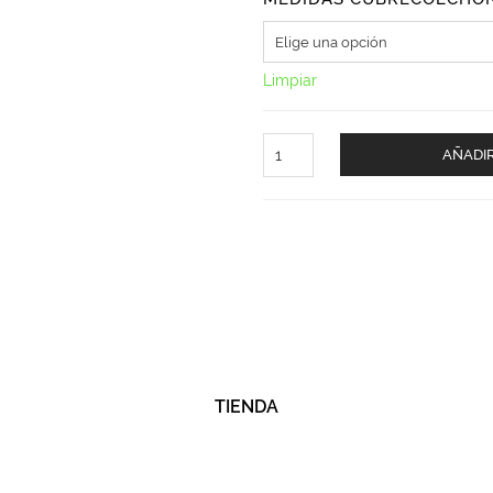
Limpiar
Protector
AÑADIR
Colchón
Tencel
Esencial
cantidad
TIENDA