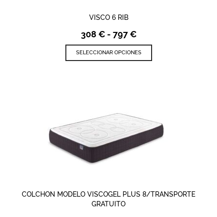
producto
VISCO 6 RIB
Rango
308
€
-
797
€
de
Este
precios:
SELECCIONAR OPCIONES
producto
desde
tiene
308 €
múltiples
hasta
variantes.
797 €
Las
opciones
se
pueden
elegir
en
la
página
de
producto
COLCHON MODELO VISCOGEL PLUS 8/TRANSPORTE
GRATUITO