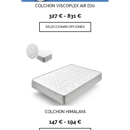
COLCHON VISCOPLEX AIR D70
Rango
327
€
-
831
€
de
Este
precios:
SELECCIONAR OPCIONES
producto
desde
tiene
327 €
múltiples
hasta
variantes.
831 €
Las
opciones
se
pueden
elegir
en
la
página
de
producto
COLCHON HIMALAYA
Rango
147
€
-
194
€
de