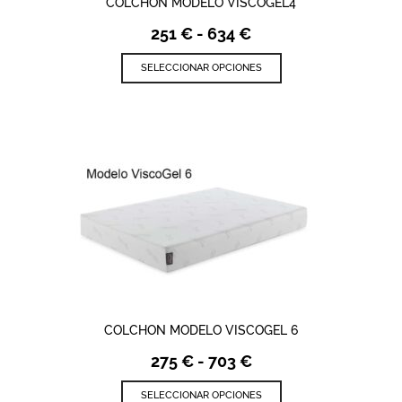
COLCHON MODELO VISCOGEL4
Rango
251
€
-
634
€
de
Este
precios:
SELECCIONAR OPCIONES
producto
desde
tiene
251 €
múltiples
hasta
variantes.
634 €
Las
opciones
se
pueden
elegir
en
la
página
de
producto
COLCHON MODELO VISCOGEL 6
Rango
275
€
-
703
€
de
Este
precios:
SELECCIONAR OPCIONES